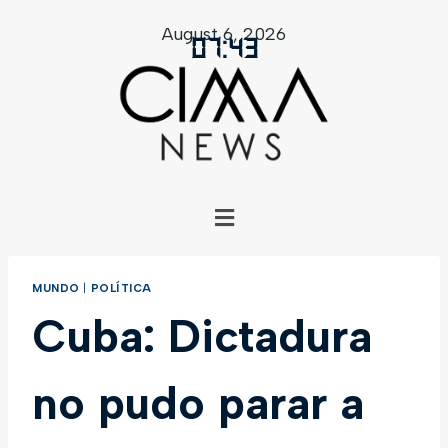
August 6, 2026
07
:
43
MUNDO
|
POLÍTICA
Cuba: Dictadura
no pudo parar a