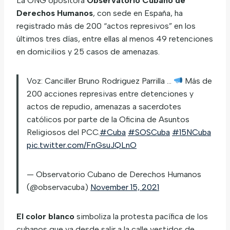
La ONG opositora
Observatorio Cubano de
Derechos Humanos
, con sede en España, ha
registrado más de 200 “actos represivos” en los
últimos tres días, entre ellas al menos 49 retenciones
en domicilios y 25 casos de amenazas.
Voz: Canciller Bruno Rodriguez Parrilla …
Más de
200 acciones represivas entre detenciones y
actos de repudio, amenazas a sacerdotes
católicos por parte de la Oficina de Asuntos
Religiosos del PCC.
#Cuba
#SOSCuba
#15NCuba
pic.twitter.com/FnGsuJQLnO
— Observatorio Cubano de Derechos Humanos
(@observacuba)
November 15, 2021
El color blanco
simboliza la protesta pacífica de los
cubanos que va desde salir a la calle vestidos de