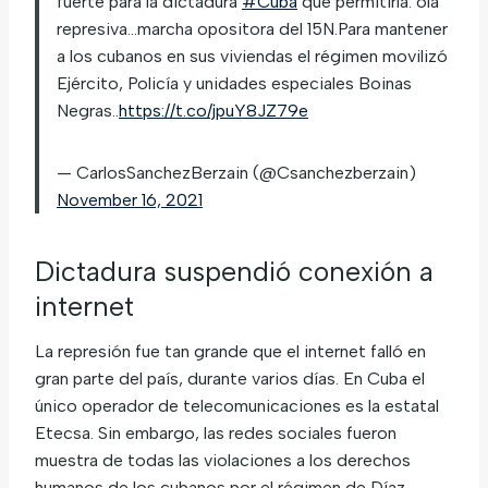
fuerte para la dictadura
#Cuba
que permitirla: ola
represiva…marcha opositora del 15N.Para mantener
a los cubanos en sus viviendas el régimen movilizó
Ejército, Policía y unidades especiales Boinas
Negras..
https://t.co/jpuY8JZ79e
— CarlosSanchezBerzain (@Csanchezberzain)
November 16, 2021
Dictadura suspendió conexión a
internet
La represión fue tan grande que el internet falló en
gran parte del país, durante varios días. En Cuba el
único operador de telecomunicaciones es la estatal
Etecsa. Sin embargo, las redes sociales fueron
muestra de todas las violaciones a los derechos
humanos de los cubanos por el régimen de Díaz-