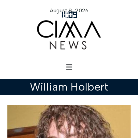
August 8, 2026
11
:
09
William Holbert