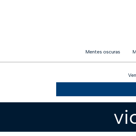
Mentes oscuras
M
Ven
vi