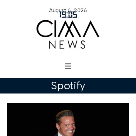
August 6, 2026
19
:
05
Spotify