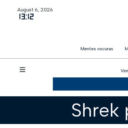
August 6, 2026
13
:
12
Mentes oscuras
M
Ven
Shrek 