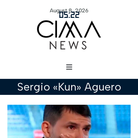
August 8, 2026
05
:
22
Sergio «Kun» Aguero