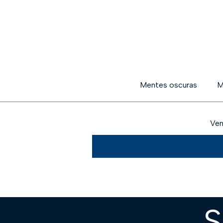
Mentes oscuras
M
Ven
S