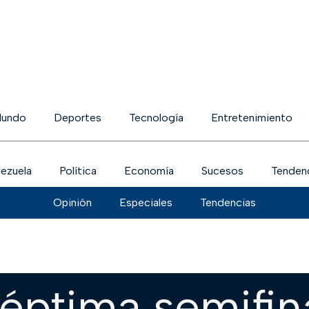
undo
Deportes
Tecnología
Entretenimiento
ezuela
Política
Economía
Sucesos
Tenden
Opinión
Especiales
Tendencias
éptima semifin