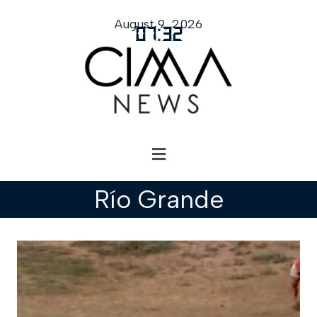
August 9, 2026
07
:
32
Río Grande