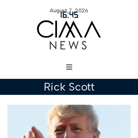
August 7, 2026
16
:
45
Rick Scott