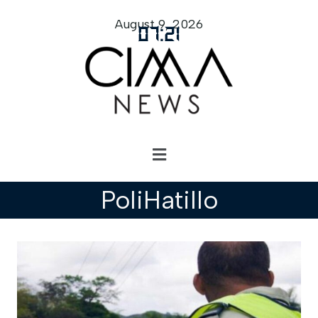
August 9, 2026
07
:
21
PoliHatillo