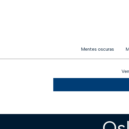
Mentes oscuras
M
Ven
Os