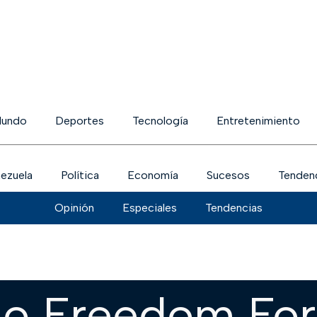
undo
Deportes
Tecnología
Entretenimiento
ezuela
Política
Economía
Sucesos
Tenden
Opinión
Especiales
Tendencias
lo Freedom Fo