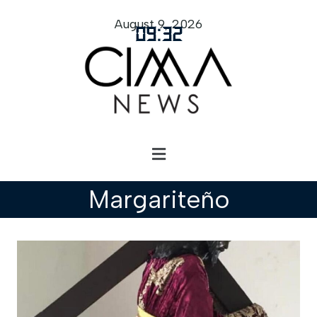
August 9, 2026
09
:
32
Margariteño