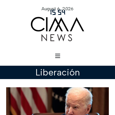
August 6, 2026
15
:
54
Liberación