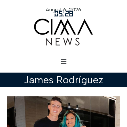
August 6, 2026
05
:
28
James Rodríguez