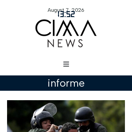
August 7, 2026
13
:
52
informe