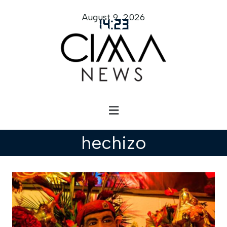
August 9, 2026
14
:
23
hechizo