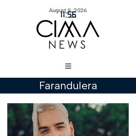
August 9, 2026
11
:
56
Farandulera