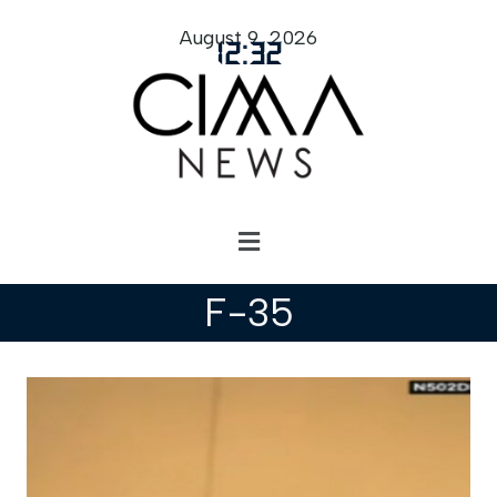
August 9, 2026
12
:
32
F-35