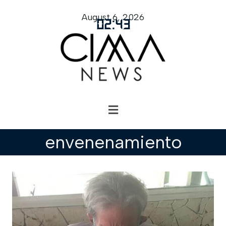
August 6, 2026
02
:
43
envenenamiento