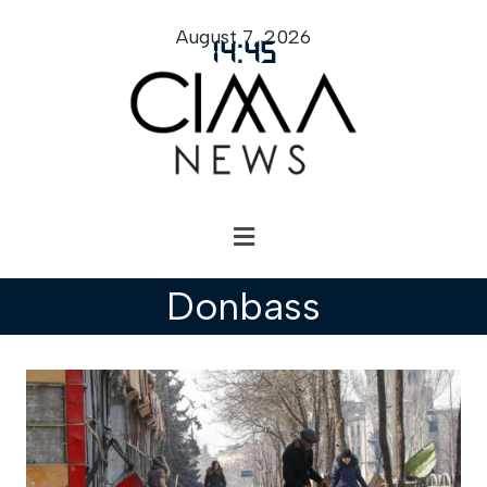
August 7, 2026
14
:
45
Donbass