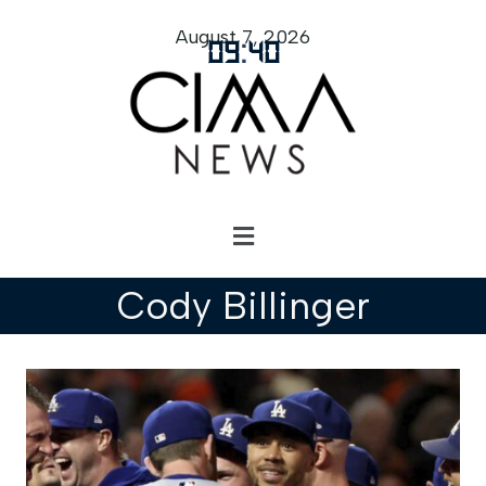
August 7, 2026
09
:
40
Cody Billinger