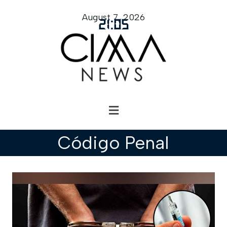
August 7, 2026
21
:
05
Código Penal