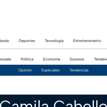
undo
Deportes
Tecnología
Entretenimiento
ezuela
Política
Economía
Sucesos
Tenden
Opinión
Especiales
Tendencias
Camila Cabell