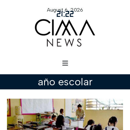
August 6, 2026
21
:
22
año escolar