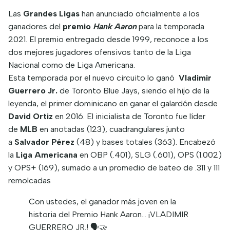
Las
Grandes Ligas
han anunciado oficialmente a los
ganadores del
premio
Hank Aaron
para la temporada
2021. El premio entregado desde 1999, reconoce a los
dos mejores jugadores ofensivos tanto de la Liga
Nacional como de Liga Americana.
Esta temporada por el nuevo circuito lo ganó
Vladimir
Guerrero Jr.
de Toronto Blue Jays, siendo el hijo de la
leyenda, el primer dominicano en ganar el galardón desde
David Ortiz
en 2016. El inicialista de Toronto fue líder
de
MLB
en anotadas (123), cuadrangulares junto
a
Salvador Pérez
(48) y bases totales (363). Encabezó
la
Liga Americana
en OBP (.401), SLG (.601), OPS (1.002)
y OPS+ (169), sumado a un promedio de bateo de .311 y 111
remolcadas
Con ustedes, el ganador más joven en la
historia del Premio Hank Aaron… ¡VLADIMIR
GUERRERO JR.! 🗣🤝