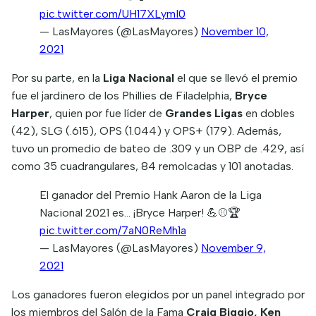
pic.twitter.com/UH17XLymI0
— LasMayores (@LasMayores)
November 10,
2021
Por su parte, en la
Liga Nacional
el que se llevó el premio
fue el jardinero de los Phillies de Filadelphia,
Bryce
Harper
, quien por fue líder de
Grandes Ligas
en dobles
(42), SLG (.615), OPS (1.044) y OPS+ (179). Además,
tuvo un promedio de bateo de .309 y un OBP de .429, así
como 35 cuadrangulares, 84 remolcadas y 101 anotadas.
El ganador del Premio Hank Aaron de la Liga
Nacional 2021 es… ¡Bryce Harper! 💪⚾️🏆
pic.twitter.com/7aN0ReMh1a
— LasMayores (@LasMayores)
November 9,
2021
Los ganadores fueron elegidos por un panel integrado por
los miembros del Salón de la Fama
Craig Biggio, Ken