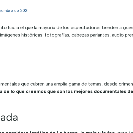
viembre de 2021
o hacia el que la mayoría de los espectadores tienden a gravi
e imágenes históricas, fotografías, cabezas parlantes, audio pr
umentales que cubren una amplia gama de temas, desde crímenes
ta de lo que creemos que son los mejores documentales de
rada
se considere fanático de Lo bueno, lo malo y lo feo,
pero ta